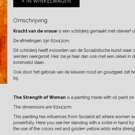
IN WINKELWAGEN
Omschrijving
Kracht van de vrouw
is een schilderij gemaakt met olieverf 
De afmetingen zijn 62x43cm.
Dit schilderij heeft invloeden van de Socialistische kunst waar
werden neergezet. Hier zie je haar dan ook met een sikkel in d
korenveld staan.
Ook door het gebruik van de kleuren rood en goudgeel zet het
bij.
The Strength of Woman
is a painting made with oil paint on
The dimensions are 62x43cm.
This painting has influences from Socialist art where women 
powerfully. Here you see her standing with a sickle in hand by a
the use of the colors red and golden yellow adds extra streng