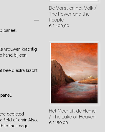
De Vorst en het Volk./
The Power and the
People
€ 1.400,00
op paneel.
 de vrouwen krachtig
e hand bij een
 beeld extra kracht
 panel.
Het Meer uit de Hemel
were depicted
/ The Lake of Heaven
 field of grain.Also,
€ 1.150,00
th to the image.