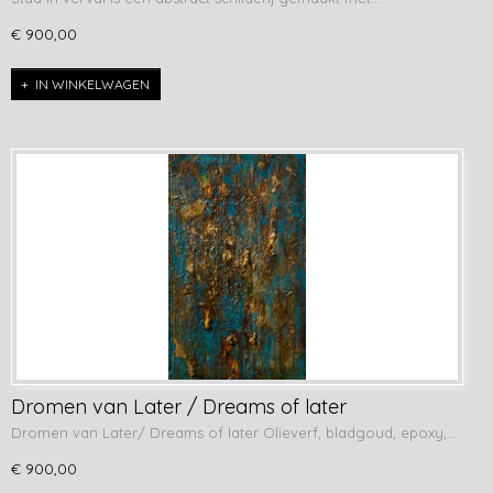
€ 900,00
IN WINKELWAGEN
Dromen van Later / Dreams of later
Dromen van Later/ Dreams of later Olieverf, bladgoud, epoxy,…
€ 900,00