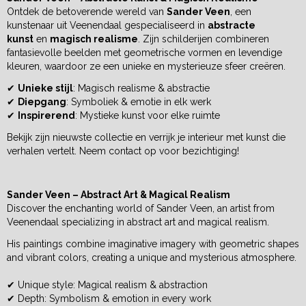
Ontdek de betoverende wereld van
Sander Veen
, een
kunstenaar uit Veenendaal gespecialiseerd in
abstracte
kunst
en
magisch realisme
. Zijn schilderijen combineren
fantasievolle beelden met geometrische vormen en levendige
kleuren, waardoor ze een unieke en mysterieuze sfeer creëren.
✔
Unieke stijl
: Magisch realisme & abstractie
✔
Diepgang
: Symboliek & emotie in elk werk
✔
Inspirerend
: Mystieke kunst voor elke ruimte
Bekijk zijn nieuwste collectie en verrijk je interieur met kunst die
verhalen vertelt. Neem contact op voor bezichtiging!
Sander Veen – Abstract Art & Magical Realism
Discover the enchanting world of Sander Veen, an artist from
Veenendaal specializing in abstract art and magical realism.
His paintings combine imaginative imagery with geometric shapes
and vibrant colors, creating a unique and mysterious atmosphere.
✔ Unique style: Magical realism & abstraction
✔ Depth: Symbolism & emotion in every work