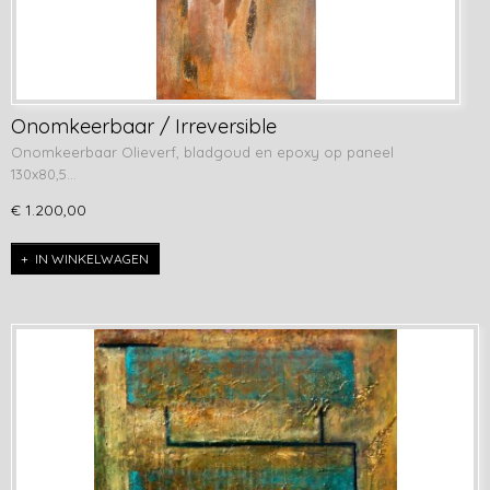
Onomkeerbaar / Irreversible
Onomkeerbaar Olieverf, bladgoud en epoxy op paneel
130x80,5…
€ 1.200,00
IN WINKELWAGEN