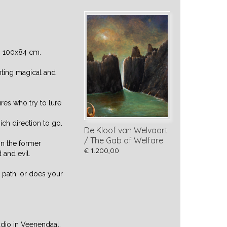
ng 100x84 cm.
nting magical and
res who try to lure
ich direction to go.
De Kloof van Welvaart
/ The Gab of Welfare
in the former
€ 1.200,00
and evil.
t path, or does your
udio in Veenendaal.