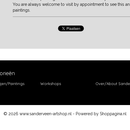
You are always welcome to visit by appointment to see this 
paintings.
orieën
ijen/Paintings
Workshops
Over/About Sande
© 2026 www.sanderveen-artshop.nl - Powered by Shoppagina.nl