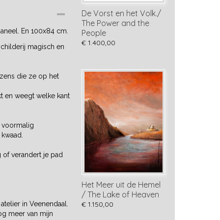
De Vorst en het Volk./
The Power and the
paneel. En 100x84 cm.
People
€ 1.400,00
schilderij magisch en
zens die ze op het
ikt en weegt welke kant
n voormalig
 kwaad.
 of verandert je pad
Het Meer uit de Hemel
/ The Lake of Heaven
 atelier in Veenendaal.
€ 1.150,00
og meer van mijn