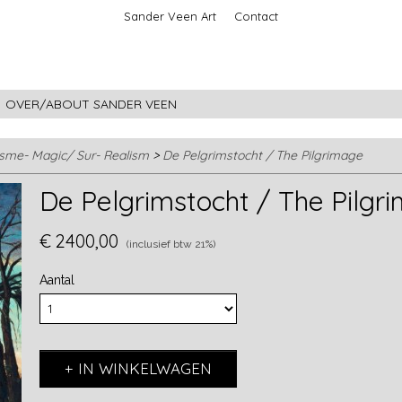
Sander Veen Art
Contact
OVER/ABOUT SANDER VEEN
isme- Magic/ Sur- Realism
>
De Pelgrimstocht / The Pilgrimage
De Pelgrimstocht / The Pilgr
€ 2400,00
(inclusief btw 21%)
Aantal
IN WINKELWAGEN